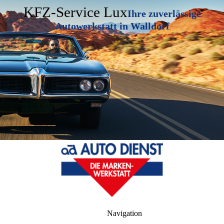
KFZ-Service Lux
Ihre zuverlässige
Autowerkstatt in Walldorf
Navigation