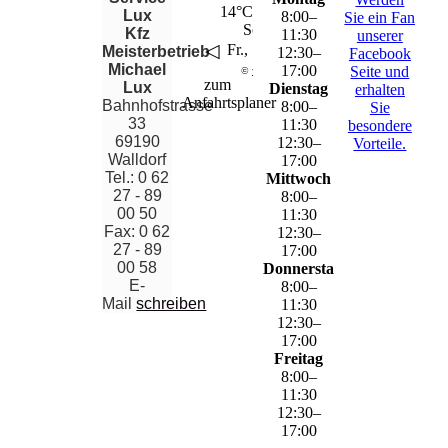
14°C – 28°C
Lux
8
:
00
–
Sie ein Fan
Sonnig
Kfz
11
:
30
unserer
◁
▶
Fr., 7. Aug..
Meisterbetrieb
12
:
30
–
Facebook
Michael
17
:
00
Seite und
©
wetter.net
zum
Lux
Dienstag
erhalten
Anfahrtsplaner
Bahnhofstrasse
8
:
00
–
Sie
33
11
:
30
besondere
69190
12
:
30
–
Vorteile.
Walldorf
17
:
00
Tel.: 0 62
Mittwoch
27 - 89
8
:
00
–
00 50
11
:
30
Fax: 0 62
12
:
30
–
27 - 89
17
:
00
00 58
Donnerstag
E-
8
:
00
–
Mail
schreiben
11
:
30
12
:
30
–
17
:
00
Freitag
8
:
00
–
11
:
30
12
:
30
–
17
:
00