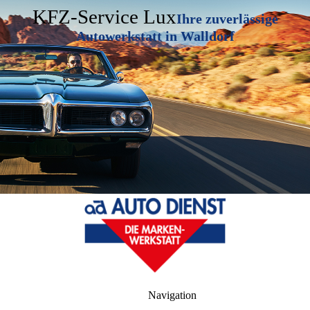
KFZ-Service Lux
Ihre zuverlässige
Autowerkstatt in Walldorf
Navigation