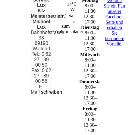
Montag
Werden
14°C – 34°C
Lux
8
:
00
–
Sie ein Fan
Wolkenlos
Kfz
11
:
30
unserer
◁
▶
Sa., 8. Aug..
Meisterbetrieb
12
:
30
–
Facebook
Michael
17
:
00
Seite und
©
wetter.net
zum
Lux
Dienstag
erhalten
Anfahrtsplaner
Bahnhofstrasse
8
:
00
–
Sie
33
11
:
30
besondere
69190
12
:
30
–
Vorteile.
Walldorf
17
:
00
Tel.: 0 62
Mittwoch
27 - 89
8
:
00
–
00 50
11
:
30
Fax: 0 62
12
:
30
–
27 - 89
17
:
00
00 58
Donnerstag
E-
8
:
00
–
Mail
schreiben
11
:
30
12
:
30
–
17
:
00
Freitag
8
:
00
–
11
:
30
12
:
30
–
17
:
00